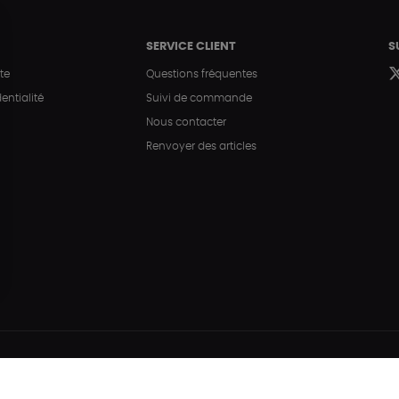
SERVICE CLIENT
S
te
Questions fréquentes
entialité
Suivi de commande
Nous contacter
Renvoyer des articles
Hé