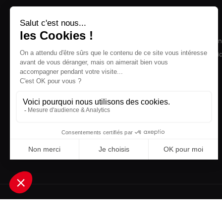
NOS PRODUITS
LA BOUTIQUE
Notre collection
Conditions de ven
Accessoires
Politique de confid
Maison
Mentions légales
Bien-être
Epicerie
Papeterie
Livres
Jeux
Une boutique élaborée avec
par RGOODS