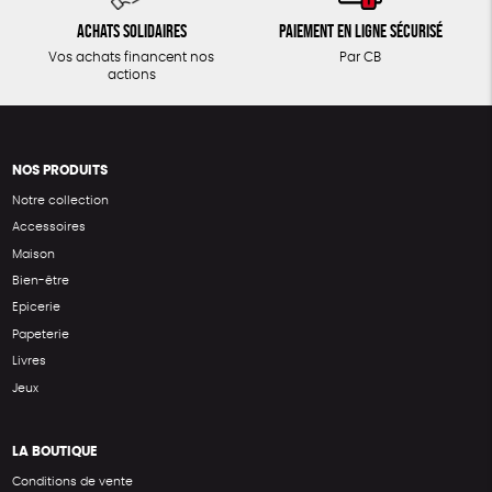
Achats solidaires
Paiement en ligne sécurisé
Vos achats financent nos
Par CB
actions
NOS PRODUITS
Notre collection
Accessoires
Maison
Bien-être
Epicerie
Papeterie
Livres
Jeux
LA BOUTIQUE
Conditions de vente