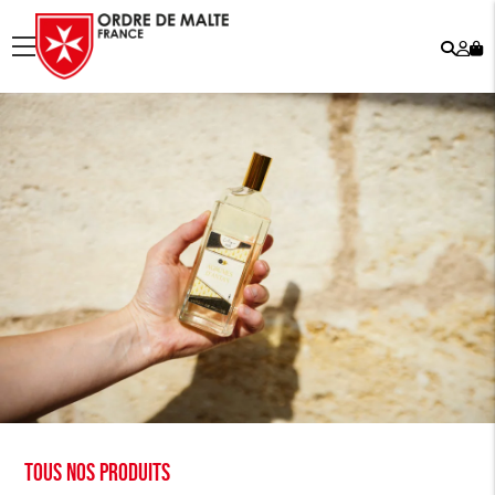
Rech
Mo
menu
co
Tous nos produits