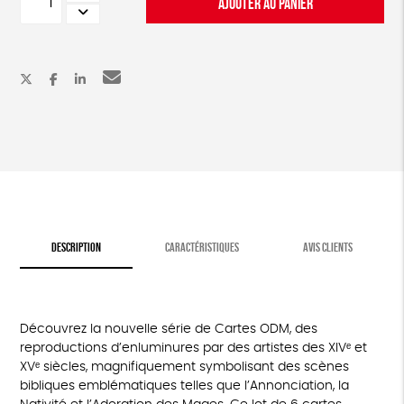
AJOUTER AU PANIER
de
Lot
de
6
cartes
enluminures
DESCRIPTION
CARACTÉRISTIQUES
AVIS CLIENTS
Découvrez la nouvelle série de Cartes ODM, des
reproductions d’enluminures par des artistes des XIVᵉ et
XVᵉ siècles, magnifiquement symbolisant des scènes
bibliques emblématiques telles que l’Annonciation, la