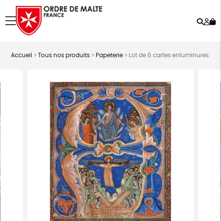
Rech
Mo
menu
co
Accueil
>
Tous nos produits
>
Papeterie
>
Lot de 6 cartes enluminures