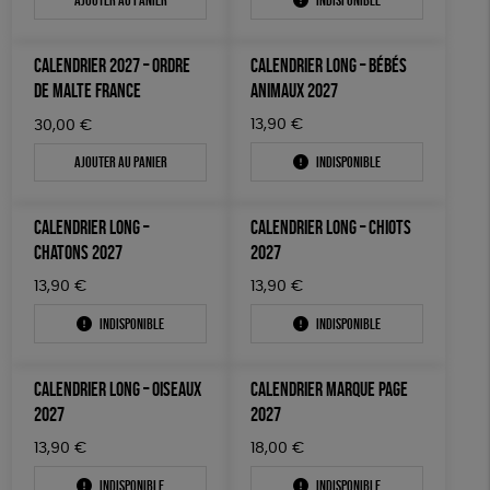
Fabriqué en Espagne
Textile Bio
ESAT
TOUT
CALENDRIER 2027 – ORDRE
CALENDRIER LONG – BÉBÉS
DE MALTE FRANCE
ANIMAUX 2027
13,90
€
30,00
€
Ajouter au panier
Indisponible
CALENDRIER LONG –
CALENDRIER LONG – CHIOTS
CHATONS 2027
2027
13,90
€
13,90
€
Indisponible
Indisponible
CALENDRIER LONG – OISEAUX
CALENDRIER MARQUE PAGE
2027
2027
13,90
€
18,00
€
Indisponible
Indisponible