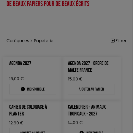
De beaux papiers pour de beaux écrits
Catégories >
Papeterie
Filtrer
NOTRE COLLECTION
Trier par
AGENDA 2027
AGENDA 2027 – ORDRE DE
Par défaut
ACCESSOIRES
Prix
MALTE FRANCE
Popularité
Tous
MAISON
Couleur
16,00
€
15,00
€
Nouveauté
0 € - 50 €
Blanc Pur
Terracotta
Mots clés
Prix : du - cher au + cher
Indisponible
Ajouter au panier
BIEN-ÊTRE
50 € - 100 €
vert
violet
Prix : du + cher au - cher
100 € - 150 €
Fabriqué en France
Agriculture Biologique
ÉPICERIE
Disponibilité
CAHIER DE COLORIAGE À
CALENDRIER « ANIMAUX
150 € - 200 €
PAPETERIE
Fairtrade
Vegan
Biodégradable
Cosme Bio
PLANTER
TROPICAUX » 2027
Plus de 200€
LIVRES
FSC
Fabrication artisanale
PEFC
14,00
€
12,90
€
Ajouter au panier
Indisponible
JEUX