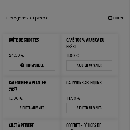
Catégories >
Épicerie
Filtrer
NOTRE COLLECTION
Trier par
BOÎTE DE GRIOTTES
CAFÉ 100 % ARABICA DU
Par défaut
ACCESSOIRES
Prix
BRÉSIL
Popularité
Tous
MAISON
Couleur
24,90
€
11,90
€
Nouveauté
0 € - 50 €
Blanc Pur
Terracotta
Mots clés
Prix : du - cher au + cher
Indisponible
Ajouter au panier
BIEN-ÊTRE
50 € - 100 €
vert
violet
Prix : du + cher au - cher
100 € - 150 €
Cosme Bio
FSC
Fabrication artisanale
PEFC
ÉPICERIE
Disponibilité
CALENDRIER À PLANTER
CALISSONS ARLEQUINS
150 € - 200 €
PAPETERIE
Fabriqué en Espagne
Textile Bio
ESAT
2027
Plus de 200€
LIVRES
Fabriqué en France
Agriculture Biologique
13,90
€
14,90
€
Ajouter au panier
Ajouter au panier
JEUX
Fairtrade
Vegan
Biodégradable
TOUT
CHAT À PEINDRE
COFFRET « DÉLICES DE