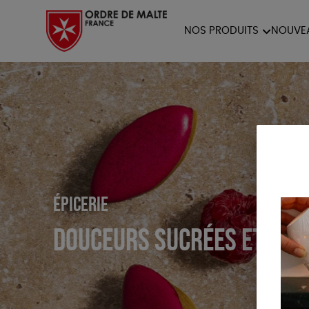
NOS PRODUITS
NOUVE
NOTRE COLLECTION
ACCES
PAPETERIE
Épicerie
Douceurs sucrées et sal