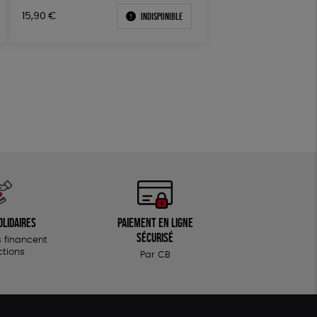
Textile Bio
ESAT
Indisponible
15,90
€
olidaires
Paiement en ligne
sécurisé
 financent
ctions
Par CB