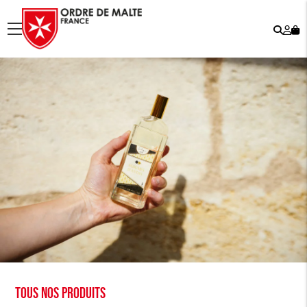
Rech
Mo
menu
co
Tous nos produits