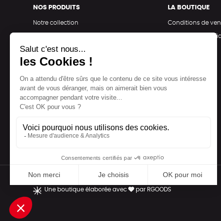
NOS PRODUITS
LA BOUTIQUE
Notre collection
Conditions de ven
Accessoires
Politique de confid
Maison
Mentions légales
Bien-être
Epicerie
Papeterie
Livres
Jeux
Une boutique élaborée avec
par RGOODS