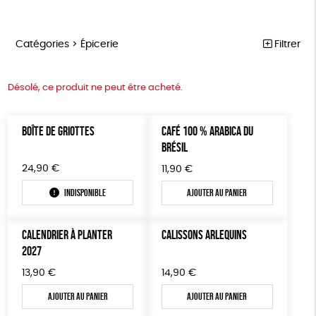
Catégories >
Épicerie
Filtrer
NOTRE COLLECTION
Trier par
Désolé, ce produit ne peut être acheté.
Par défaut
ACCESSOIRES
Prix
Popularité
Tous
BOÎTE DE GRIOTTES
CAFÉ 100 % ARABICA DU
MAISON
Couleur
Nouveauté
BRÉSIL
0 € - 50 €
Blanc Pur
Terracotta
Mots clés
Prix : du - cher au + cher
BIEN-ÊTRE
50 € - 100 €
24,90
€
11,90
€
vert
violet
Prix : du + cher au - cher
100 € - 150 €
Vegan
Biodégradable
Cosme Bio
FSC
ÉPICERIE
Indisponible
Ajouter au panier
Disponibilité
150 € - 200 €
PAPETERIE
Fabrication artisanale
PEFC
Fabriqué en Espagne
Plus de 200€
CALENDRIER À PLANTER
CALISSONS ARLEQUINS
LIVRES
Textile Bio
ESAT
Fabriqué en France
2027
JEUX
Agriculture Biologique
Fairtrade
13,90
€
14,90
€
TOUT
Ajouter au panier
Ajouter au panier