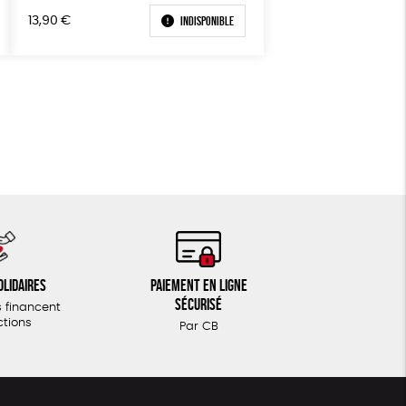
Textile Bio
ESAT
Indisponible
13,90
€
olidaires
Paiement en ligne
sécurisé
 financent
ctions
Par CB