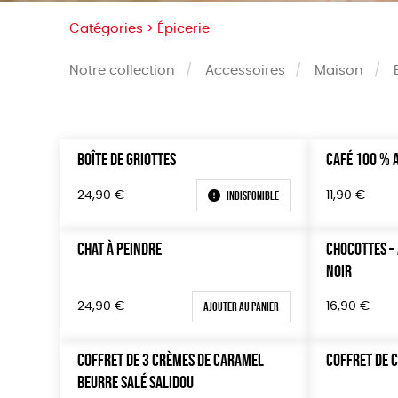
Catégories >
Épicerie
Notre collection
Accessoires
Maison
BOÎTE DE GRIOTTES
CAFÉ 100 % 
Trier par
Prix
Par défaut
Tous
Indisponible
24,90
€
11,90
€
Popularité
0 € - 5
Nouveauté
50 € - 
CHAT À PEINDRE
CHOCOTTES –
Prix : du - cher au + cher
100 € - 
NOIR
Prix : du + cher au - cher
150 € -
Ajouter au panier
24,90
€
16,90
€
Disponibilité
Plus de
COFFRET DE 3 CRÈMES DE CARAMEL
COFFRET DE 
BEURRE SALÉ SALIDOU