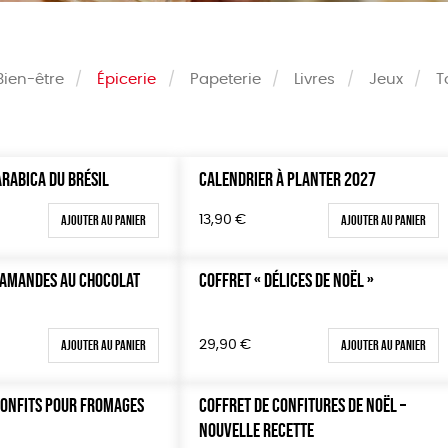
Bien-être
Épicerie
Papeterie
Livres
Jeux
T
ARABICA DU BRÉSIL
CALENDRIER À PLANTER 2027
Couleur
Blanc Pur
Terracot
Ajouter au panier
Ajouter au panier
13,90
€
0 €
vert
violet
100 €
 AMANDES AU CHOCOLAT
COFFRET « DÉLICES DE NOËL »
150 €
 200 €
Ajouter au panier
Ajouter au panier
29,90
€
 200€
CONFITS POUR FROMAGES
COFFRET DE CONFITURES DE NOËL –
NOUVELLE RECETTE