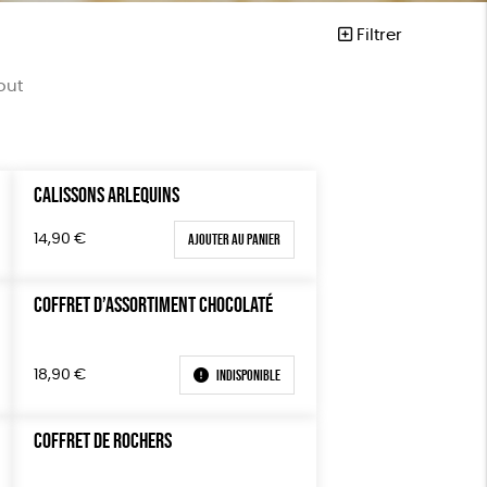
Filtrer
out
CALISSONS ARLEQUINS
Mots clés
ta
Fabriqué en France
Ajouter au panier
14,90
€
Agriculture Biologique
COFFRET D’ASSORTIMENT CHOCOLATÉ
Fairtrade
Vegan
Biodégradable
Cosme Bio
Indisponible
18,90
€
FSC
Fabrication artisanale
COFFRET DE ROCHERS
PEFC
Fabriqué en Espagne