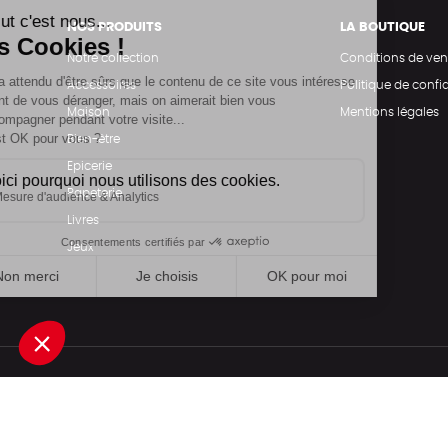
NOS PRODUITS
LA BOUTIQUE
Notre collection
Conditions de ven
Accessoires
Politique de confid
Maison
Mentions légales
Bien-être
Epicerie
Papeterie
Livres
Jeux
Une boutique élaborée avec
par RGOODS