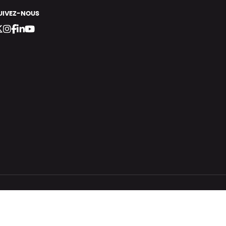
UIVEZ-NOUS
bergement vert certifié ISO14001 propulsé avec
par Infomaniak