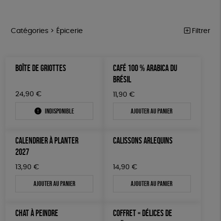
Catégories >
Épicerie
Filtrer
NOTRE COLLECTION
Trier par
BOÎTE DE GRIOTTES
CAFÉ 100 % ARABICA DU
Par défaut
ACCESSOIRES
Prix
BRÉSIL
Popularité
Tous
MAISON
Couleur
24,90
€
11,90
€
Nouveauté
0 € - 50 €
Blanc Pur
Terracotta
Mots clés
Prix : du - cher au + cher
Indisponible
Ajouter au panier
BIEN-ÊTRE
50 € - 100 €
vert
violet
Prix : du + cher au - cher
100 € - 150 €
Agriculture Biologique
Fairtrade
Vegan
ÉPICERIE
Disponibilité
CALENDRIER À PLANTER
CALISSONS ARLEQUINS
150 € - 200 €
PAPETERIE
Biodégradable
Cosme Bio
FSC
2027
Plus de 200€
LIVRES
Fabrication artisanale
PEFC
Fabriqué en Espagne
13,90
€
14,90
€
Ajouter au panier
Ajouter au panier
JEUX
Textile Bio
ESAT
Fabriqué en France
TOUT
CHAT À PEINDRE
COFFRET « DÉLICES DE