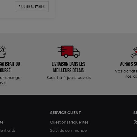
Ajouter au panier
atisfait ou
Livraison dans les
Achats s
oursé
meilleurs délais
Vos achats
nos a
our changer
Sous 1 à 4 jours ouvrés
avis
SERVICE CLIENT
S
te
Questions fréquentes
entialité
Suivi de commande