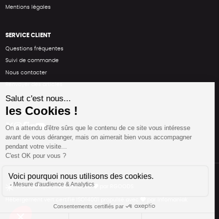
Mentions légales
SERVICE CLIENT
Questions fréquentes
Suivi de commande
Nous contacter
Renvoyer des articles
SUIVEZ-NOUS
Une boutique élaborée avec
par RGOODS
Hébergement vert certifié ISO14001 propulsé avec
par Infomaniak