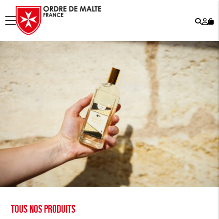
Rech
Mo
menu
co
Tous nos produits