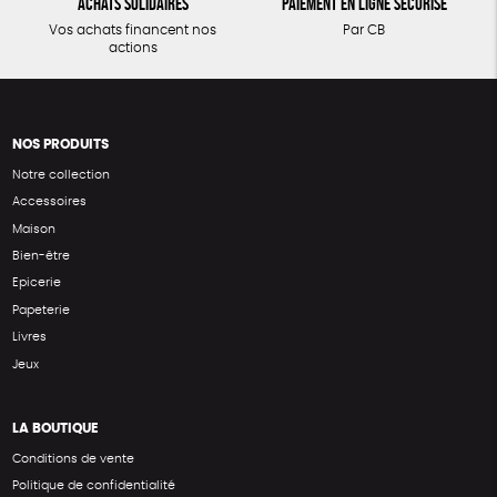
Achats solidaires
Paiement en ligne sécurisé
Vos achats financent nos
Par CB
actions
NOS PRODUITS
Notre collection
Accessoires
Maison
Bien-être
Epicerie
Papeterie
Livres
Jeux
LA BOUTIQUE
Conditions de vente
Politique de confidentialité