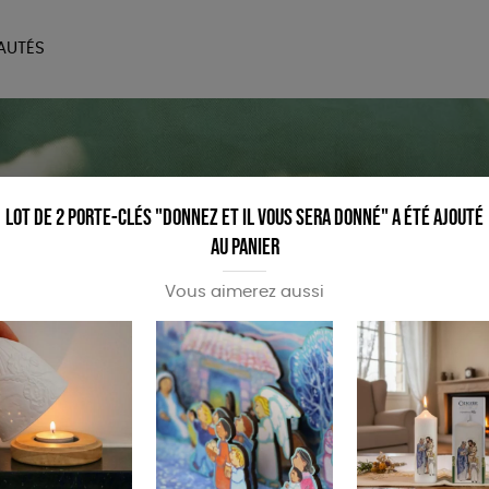
AUTÉS
SOIRES
MAISON
BIEN
LIVRES
JEUX
Lot de 2 porte-clés "Donnez et il vous sera donné" a été ajouté
au panier
Vous aimerez aussi
eauté