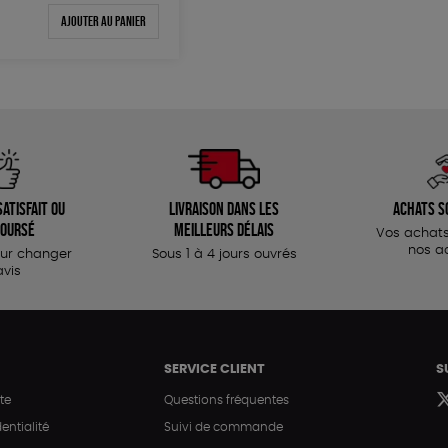
Ajouter au panier
atisfait ou
Livraison dans les
Achats s
oursé
meilleurs délais
Vos achats
nos a
our changer
Sous 1 à 4 jours ouvrés
avis
SERVICE CLIENT
S
te
Questions fréquentes
entialité
Suivi de commande