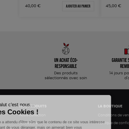
Ajouter au panier
40,00
€
45,00
€
Un achat éco-
Garantie s
responsable
remb
Des produits
14 jours p
sélectionnés avec soin
d'
NOS PRODUITS
LA BOUTIQUE
Notre collection
Conditions de ven
Accessoires
Politique de confid