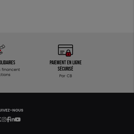
FSC
Fabrication artisanale
olidaires
Paiement en ligne
sécurisé
 financent
ctions
Par CB
UIVEZ-NOUS