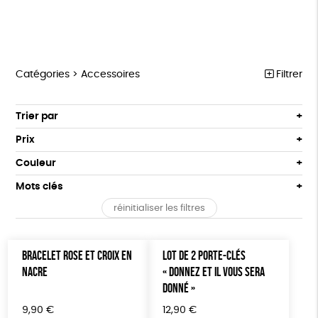
Catégories >
Accessoires
Filtrer
NOTRE COLLECTION
Trier par
Par défaut
ACCESSOIRES
Prix
Popularité
Tous
MAISON
Couleur
Nouveauté
0 € - 50 €
Blanc Pur
Terracotta
Mots clés
Prix : du - cher au + cher
BIEN-ÊTRE
50 € - 100 €
vert
violet
Prix : du + cher au - cher
réinitialiser les filtres
100 € - 150 €
Fabriqué en France
Agriculture Biologique
ÉPICERIE
Disponibilité
150 € - 200 €
PAPETERIE
Fairtrade
Vegan
Biodégradable
Cosme Bio
Plus de 200€
BRACELET ROSE ET CROIX EN
LOT DE 2 PORTE-CLÉS
LIVRES
NACRE
« DONNEZ ET IL VOUS SERA
FSC
Fabrication artisanale
PEFC
DONNÉ »
JEUX
Fabriqué en Espagne
Textile Bio
ESAT
9,90
€
12,90
€