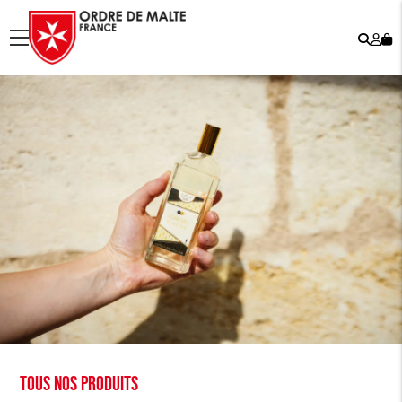
Rech
Mo
menu
co
Tous nos produits