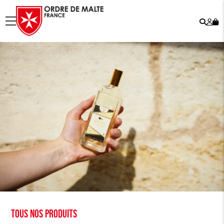
Rech
Mo
menu
co
Tous nos produits