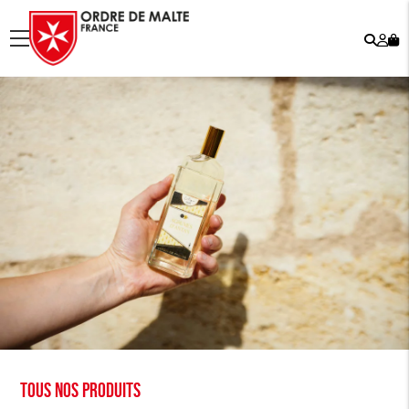
Rech
Mo
menu
co
Tous nos produits