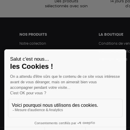
Des produits
14 jours p
sélectionnés avec soin
d'
NOS PRODUITS
LA BOUTIQUE
Notre collection
Conditions de ven
Accessoires
Politique de confid
Maison
Mentions légales
Bien-être
Epicerie
Papeterie
Livres
Jeux