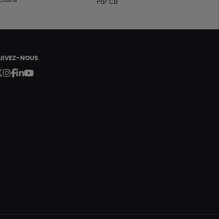
ctions
Par CB
Fabriqué en France
UIVEZ-NOUS