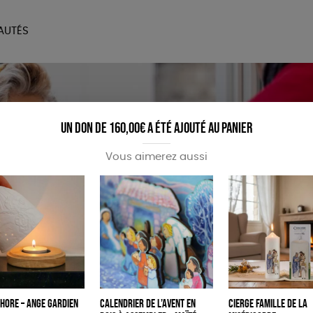
AUTÉS
SOIRES
MAISON
BIEN
LIVRES
JEUX
Un don de 160,00€ a été ajouté au panier
Vous aimerez aussi
fragiles
hore – Ange Gardien
Calendrier de l’Avent en
Cierge Famille de la