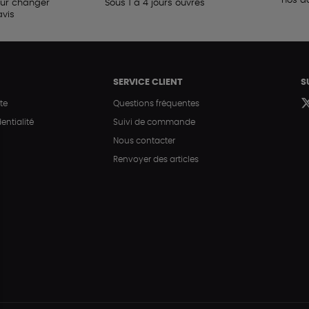
nos a
our changer
Sous 1 à 4 jours ouvrés
avis
SERVICE CLIENT
S
te
Questions fréquentes
entialité
Suivi de commande
Nous contacter
Renvoyer des articles