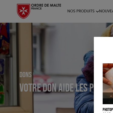
NOS PRODUITS
NOUVE
NOTRE COLLECTION
ACCES
PAPETERIE
Dons
Votre don aide les plus 
Photop