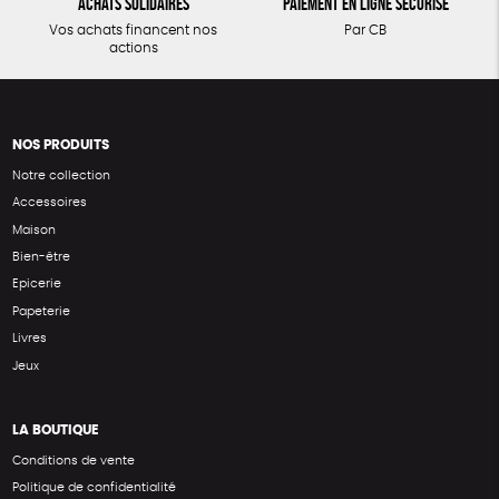
Achats solidaires
Paiement en ligne sécurisé
Vos achats financent nos
Par CB
actions
NOS PRODUITS
Notre collection
Accessoires
Maison
Bien-être
Epicerie
Papeterie
Livres
Jeux
LA BOUTIQUE
Conditions de vente
Politique de confidentialité