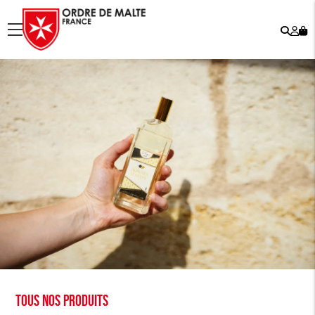
Rech
Mo
menu
co
Tous nos produits