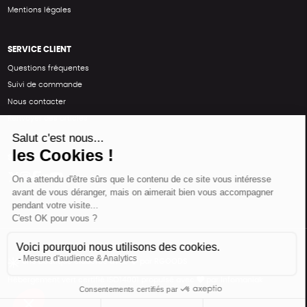
Mentions légales
SERVICE CLIENT
Questions fréquentes
Suivi de commande
Nous contacter
Renvoyer des articles
SUIVEZ-NOUS
Une boutique élaborée avec
par RGOODS
Hébergement vert certifié ISO14001 propulsé avec
par Infomaniak