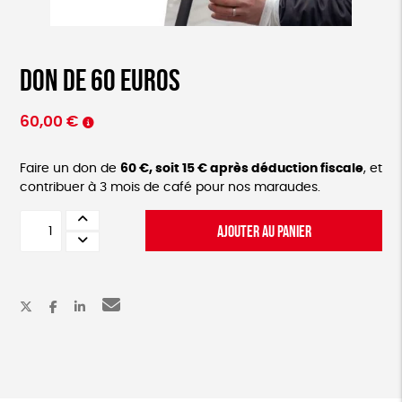
Don de 60 euros
60,00
€
Faire un don de
60 €, soit 15 € après déduction fiscale
, et
contribuer à 3 mois de café pour nos maraudes.
quantité
AJOUTER AU PANIER
de
Don
de
60
euros