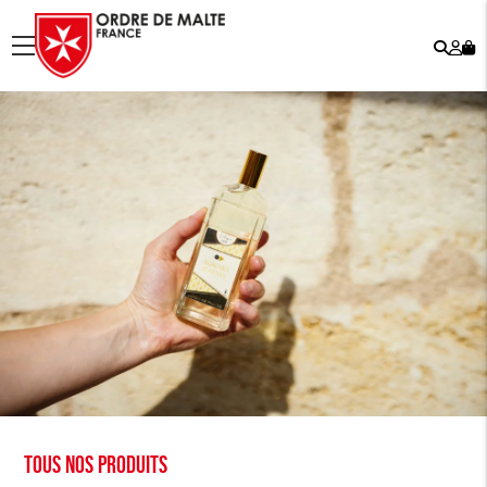
Rech
Mo
menu
co
Tous nos produits