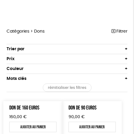
Catégories >
Dons
Filtrer
NOTRE COLLECTION
Trier par
Par défaut
ACCESSOIRES
Prix
Popularité
Tous
MAISON
Couleur
Nouveauté
0 € - 50 €
Blanc Pur
Terracotta
Mots clés
Prix : du - cher au + cher
BIEN-ÊTRE
50 € - 100 €
vert
violet
Prix : du + cher au - cher
réinitialiser les filtres
100 € - 150 €
Fabriqué en France
Agriculture Biologique
ÉPICERIE
Disponibilité
150 € - 200 €
PAPETERIE
Fairtrade
Vegan
Biodégradable
Cosme Bio
Plus de 200€
DON DE 160 EUROS
DON DE 90 EUROS
LIVRES
FSC
Fabrication artisanale
PEFC
160,00
€
90,00
€
JEUX
Fabriqué en Espagne
Textile Bio
ESAT
Ajouter au panier
Ajouter au panier