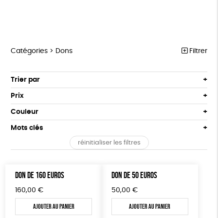
Catégories >
Dons
Filtrer
NOTRE COLLECTION
Trier par
Par défaut
ACCESSOIRES
Prix
Popularité
Tous
MAISON
Couleur
Nouveauté
0 € - 50 €
Blanc Pur
Terracotta
Mots clés
Prix : du - cher au + cher
BIEN-ÊTRE
50 € - 100 €
vert
violet
Prix : du + cher au - cher
réinitialiser les filtres
100 € - 150 €
Fabrication artisanale
PEFC
Fabriqué en Espagne
ÉPICERIE
Disponibilité
150 € - 200 €
PAPETERIE
Textile Bio
ESAT
Fabriqué en France
Plus de 200€
DON DE 160 EUROS
DON DE 50 EUROS
LIVRES
Agriculture Biologique
Fairtrade
Vegan
160,00
€
50,00
€
JEUX
Biodégradable
Cosme Bio
FSC
Ajouter au panier
Ajouter au panier