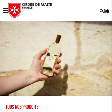
Rech
Mo
menu
co
Tous nos produits