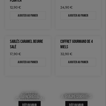
PLANTER
12,90
€
24,90
€
Ajouter au panier
Ajouter au panier
SABLÉS CARAMEL BEURRE
COFFRET GOURMAND DE 4
SALÉ
MIELS
17,90
€
32,90
€
Ajouter au panier
Ajouter au panier
NOTRE
ÉPICERIE
MAISON
LIVRES
ACCESSOIRES
BIEN-ÊTRE
PAPETERIE
JEUX
COLLECTION
DÉCOUVRIR
DÉCOUVRIR
DÉCOUVRIR
DÉCOUVRIR
DÉCOUVRIR
DÉCOUVRIR
DÉCOUVRIR