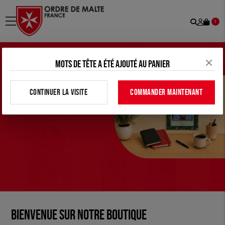
Recher
Mon
menu
1
comp
Mots de tête a été ajouté au panier
CONTINUER LA VISITE
COMMANDER MAINTENANT
Bienvenue sur notre boutique