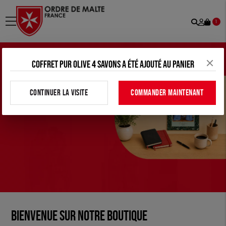
Recher
Mon
menu
1
comp
Coffret pur olive 4 savons a été ajouté au panier
CONTINUER LA VISITE
COMMANDER MAINTENANT
Bienvenue sur notre boutique