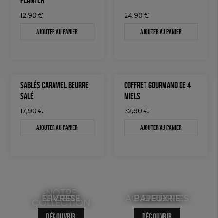
PLANTER
12,90
€
24,90
€
Ajouter au panier
Ajouter au panier
SABLÉS CARAMEL BEURRE
COFFRET GOURMAND DE 4
SALÉ
MIELS
17,90
€
32,90
€
Ajouter au panier
Ajouter au panier
NOTRE
ÉPICERIE
MAISON
LIVRES
ACCESSOIRES
BIEN-ÊTRE
PAPETERIE
JEUX
COLLECTION
DÉCOUVRIR
DÉCOUVRIR
DÉCOUVRIR
DÉCOUVRIR
DÉCOUVRIR
DÉCOUVRIR
DÉCOUVRIR