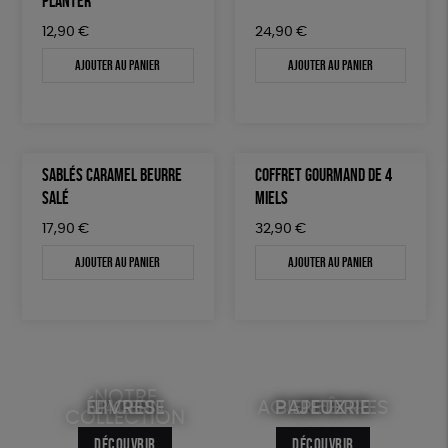
PLANTER
12,90
€
24,90
€
Ajouter au panier
Ajouter au panier
SABLÉS CARAMEL BEURRE
COFFRET GOURMAND DE 4
SALÉ
MIELS
17,90
€
32,90
€
Ajouter au panier
Ajouter au panier
NOTRE
ÉPICERIE
MAISON
LIVRES
ACCESSOIRES
BIEN-ÊTRE
PAPETERIE
JEUX
COLLECTION
DÉCOUVRIR
DÉCOUVRIR
DÉCOUVRIR
DÉCOUVRIR
DÉCOUVRIR
DÉCOUVRIR
DÉCOUVRIR