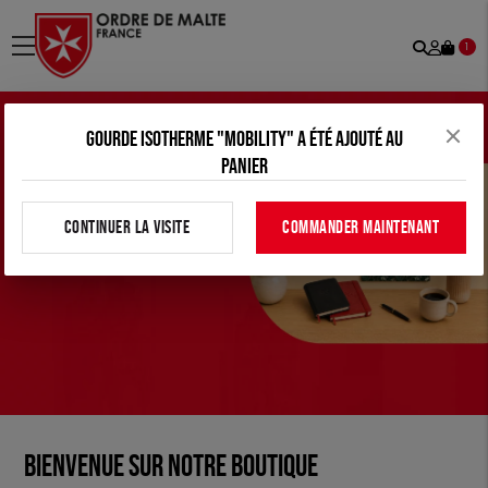
Recher
Mon
menu
1
comp
Gourde isotherme "Mobility" a été ajouté au
panier
CONTINUER LA VISITE
COMMANDER MAINTENANT
Bienvenue sur notre boutique