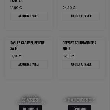
PLANTER
12,90
€
24,90
€
Ajouter au panier
Ajouter au panier
SABLÉS CARAMEL BEURRE
COFFRET GOURMAND DE 4
SALÉ
MIELS
17,90
€
32,90
€
Ajouter au panier
Ajouter au panier
NOTRE
ÉPICERIE
MAISON
LIVRES
ACCESSOIRES
BIEN-ÊTRE
PAPETERIE
JEUX
COLLECTION
DÉCOUVRIR
DÉCOUVRIR
DÉCOUVRIR
DÉCOUVRIR
DÉCOUVRIR
DÉCOUVRIR
DÉCOUVRIR