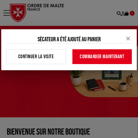
Recher
Mon
menu
1
comp
Sécateur a été ajouté au panier
CONTINUER LA VISITE
COMMANDER MAINTENANT
Bienvenue sur notre boutique