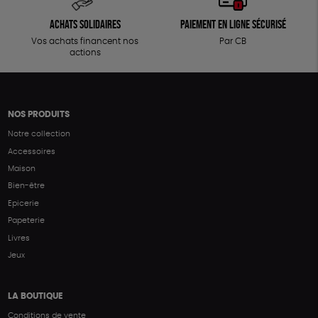
Achats solidaires
Paiement en ligne sécurisé
Vos achats financent nos
Par CB
actions
NOS PRODUITS
Notre collection
Accessoires
Maison
Bien-être
Epicerie
Papeterie
Livres
Jeux
LA BOUTIQUE
Conditions de vente