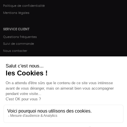
Politique de confidentialité
Mentions légales
SERVICE CLIENT
Questions fréquentes
Suivi de commande
Nous contacter
Renvoyer des articles
SUIVEZ-NOUS
Une boutique élaborée avec
par RGOODS
Hébergement vert certifié ISO14001 propulsé avec
par Infomaniak