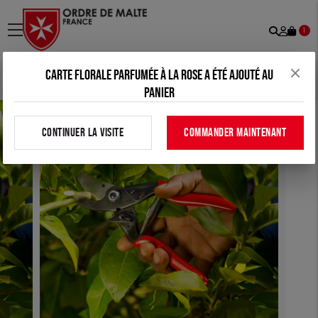
Recher
Mon
menu
1
comp
Carte florale parfumée à la rose a été ajouté au
Accueil
>
Tous nos produits
>
Maison
>
Sécateur
panier
CONTINUER LA VISITE
COMMANDER MAINTENANT