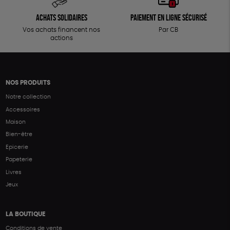
Achats solidaires
Paiement en ligne sécurisé
Vos achats financent nos
Par CB
actions
NOS PRODUITS
Notre collection
Accessoires
Maison
Bien-être
Epicerie
Papeterie
Livres
Jeux
LA BOUTIQUE
Conditions de vente