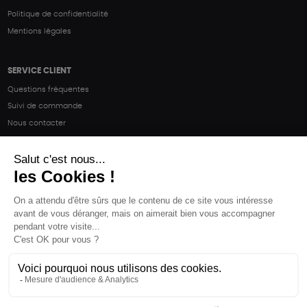
Politique de confidentialité
Mentions légales
SERVICE CLIENT
Questions fréquentes
Suivi de commande
Nous contacter
Renvoyer des articles
SUIVEZ-NOUS
Une boutique élaborée avec
par RGOODS
Hébergement vert certifié ISO14001 propulsé avec
par Infomaniak