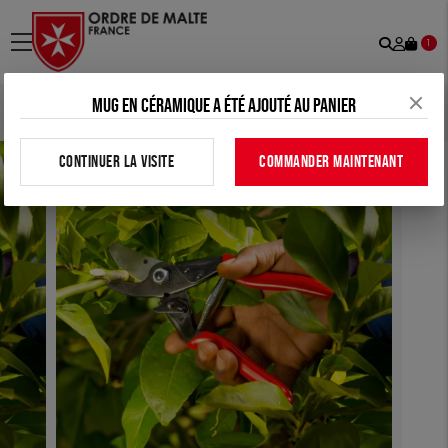
Recher
Mon
menu
1
comp
Mug en céramique a été ajouté au panier
Accueil
>
Tous nos produits
>
Maison
>
Sécateur
CONTINUER LA VISITE
COMMANDER MAINTENANT