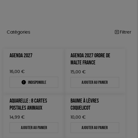
Catégories
Filtrer
NOTRE COLLECTION
Trier par
AGENDA 2027
AGENDA 2027 ORDRE DE
Par défaut
ACCESSOIRES
Prix
MALTE FRANCE
Popularité
Tous
MAISON
Couleur
16,00
€
15,00
€
Nouveauté
0 € - 50 €
Blanc Pur
Terracotta
Mots clés
Prix : du - cher au + cher
Indisponible
Ajouter au panier
BIEN-ÊTRE
50 € - 100 €
vert
violet
Prix : du + cher au - cher
100 € - 150 €
Textile Bio
ESAT
Fabriqué en France
ÉPICERIE
Disponibilité
AQUARELLE : 8 CARTES
BAUME À LÈVRES
150 € - 200 €
PAPETERIE
Agriculture Biologique
Fairtrade
Vegan
POSTALES ANIMAUX
COQUELICOT
Plus de 200€
LIVRES
Biodégradable
Cosme Bio
FSC
14,99
€
10,00
€
Ajouter au panier
Ajouter au panier
JEUX
Fabrication artisanale
PEFC
Fabriqué en Espagne