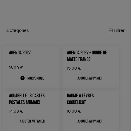
Catégories
Filtrer
NOTRE COLLECTION
Trier par
AGENDA 2027
AGENDA 2027 – ORDRE DE
Par défaut
ACCESSOIRES
Prix
MALTE FRANCE
Popularité
Tous
MAISON
Couleur
16,00
€
15,00
€
Nouveauté
0 € - 50 €
Blanc Pur
Terracotta
Mots clés
Prix : du - cher au + cher
Indisponible
Ajouter au panier
BIEN-ÊTRE
50 € - 100 €
vert
violet
Prix : du + cher au - cher
100 € - 150 €
Vegan
Biodégradable
Cosme Bio
FSC
ÉPICERIE
Disponibilité
AQUARELLE : 8 CARTES
BAUME À LÈVRES
150 € - 200 €
PAPETERIE
Fabrication artisanale
PEFC
Fabriqué en Espagne
POSTALES ANIMAUX
COQUELICOT
Plus de 200€
LIVRES
Textile Bio
ESAT
Fabriqué en France
14,99
€
10,00
€
Ajouter au panier
Ajouter au panier
JEUX
Agriculture Biologique
Fairtrade