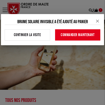
Recher
Mon
menu
1
comp
Brume solaire invisible a été ajouté au panier
CONTINUER LA VISITE
COMMANDER MAINTENANT
Tous nos produits