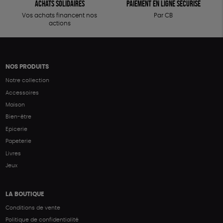
Achats solidaires
Paiement en ligne sécurisé
Vos achats financent nos
Par CB
actions
NOS PRODUITS
Notre collection
Accessoires
Maison
Bien-être
Epicerie
Papeterie
Livres
Jeux
LA BOUTIQUE
Conditions de vente
Politique de confidentialité