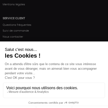
Mentions légales
SERVICE CLIENT
Questions fréquentes
Suivi de commande
Nous contacter
Renvoyer des articles
SUIVEZ-NOUS
Une boutique élaborée avec
par RGOODS
Hébergement vert certifié ISO14001 propulsé avec
par Infomaniak