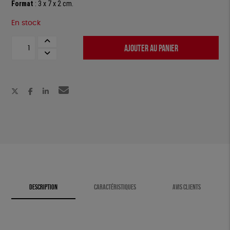
Format
: 3 x 7 x 2 cm.
En stock
quantité
AJOUTER AU PANIER
de
Allume-
feu
solaire
DESCRIPTION
CARACTÉRISTIQUES
AVIS CLIENTS