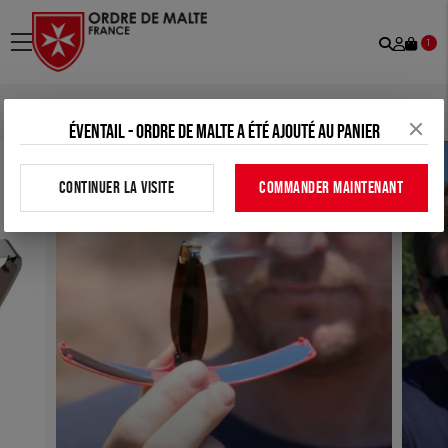
Recher
Mon
menu
1
comp
Accueil
>
Tous nos produits
>
Maison
>
Allume-feu solaire
Éventail - Ordre de Malte a été ajouté au panier
CONTINUER LA VISITE
COMMANDER MAINTENANT