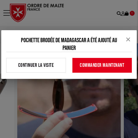
Recher
Mon
menu
1
comp
Accueil
>
Tous nos produits
>
Maison
>
Allume-feu solaire
Pochette brodée de Madagascar a été ajouté au
panier
CONTINUER LA VISITE
COMMANDER MAINTENANT