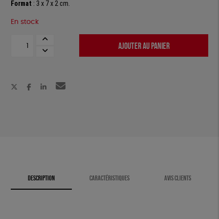
Format
: 3 x 7 x 2 cm.
En stock
quantité
AJOUTER AU PANIER
de
Allume-
feu
solaire
DESCRIPTION
CARACTÉRISTIQUES
AVIS CLIENTS