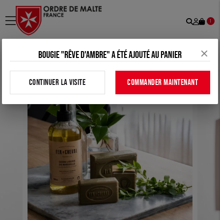
Recher
Mon
menu
1
comp
Bougie "Rêve d'Ambre" a été ajouté au panier
Accueil
>
Tous nos produits
>
Bien-être
>
Coffret pur olive 4 savons
CONTINUER LA VISITE
COMMANDER MAINTENANT