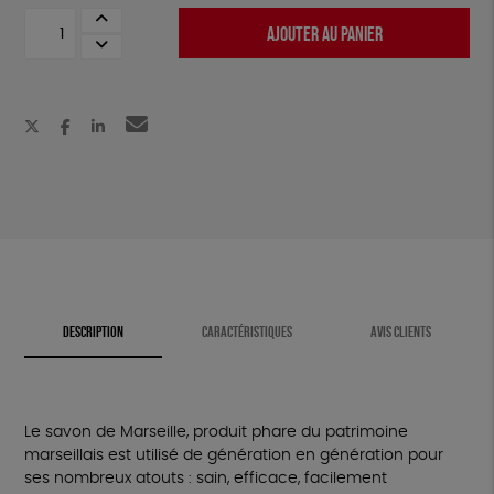
quantité
AJOUTER AU PANIER
de
Coffret
pur
olive
4
savons
DESCRIPTION
CARACTÉRISTIQUES
AVIS CLIENTS
Le savon de Marseille, produit phare du patrimoine
marseillais est utilisé de génération en génération pour
ses nombreux atouts : sain, efficace, facilement