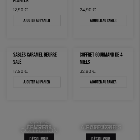
PLANTER
12,90
€
24,90
€
Ajouter au panier
Ajouter au panier
SABLÉS CARAMEL BEURRE
COFFRET GOURMAND DE 4
SALÉ
MIELS
17,90
€
32,90
€
Ajouter au panier
Ajouter au panier
NOTRE
ÉPICERIE
MAISON
LIVRES
ACCESSOIRES
BIEN-ÊTRE
PAPETERIE
JEUX
COLLECTION
DÉCOUVRIR
DÉCOUVRIR
DÉCOUVRIR
DÉCOUVRIR
DÉCOUVRIR
DÉCOUVRIR
DÉCOUVRIR