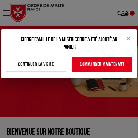
Recher
Mon
menu
1
comp
Cierge Famille de la Miséricorde a été ajouté au
panier
CONTINUER LA VISITE
COMMANDER MAINTENANT
Bienvenue sur notre boutique