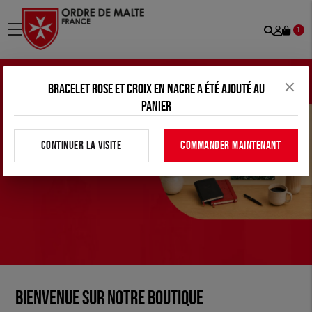
Recher
Mon
menu
1
comp
Bracelet rose et croix en nacre a été ajouté au
panier
CONTINUER LA VISITE
COMMANDER MAINTENANT
Bienvenue sur notre boutique