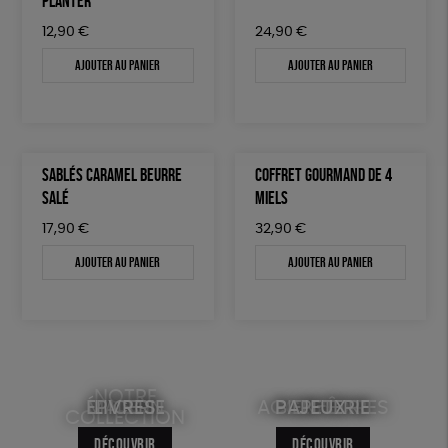
PLANTER
12,90
€
24,90
€
Ajouter au panier
Ajouter au panier
SABLÉS CARAMEL BEURRE
COFFRET GOURMAND DE 4
SALÉ
MIELS
17,90
€
32,90
€
Ajouter au panier
Ajouter au panier
NOTRE
ÉPICERIE
MAISON
LIVRES
ACCESSOIRES
BIEN-ÊTRE
PAPETERIE
JEUX
COLLECTION
DÉCOUVRIR
DÉCOUVRIR
DÉCOUVRIR
DÉCOUVRIR
DÉCOUVRIR
DÉCOUVRIR
DÉCOUVRIR