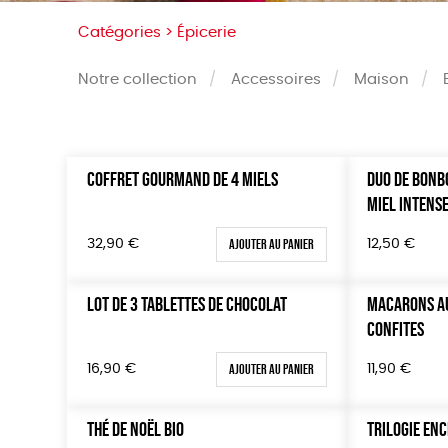
Catégories >
Épicerie
Notre collection
Accessoires
Maison
COFFRET GOURMAND DE 4 MIELS
DUO DE BONB
Trier par
Prix
MIEL INTENS
Par défaut
Tous
Popularité
0 € - 5
Ajouter au panier
32,90
€
12,50
€
Nouveauté
50 € - 
Prix : du - cher au + cher
100 € - 
LOT DE 3 TABLETTES DE CHOCOLAT
MACARONS AU
Prix : du + cher au - cher
150 € -
CONFITES
Disponibilité
Plus de
Ajouter au panier
16,90
€
11,90
€
THÉ DE NOËL BIO
TRILOGIE EN