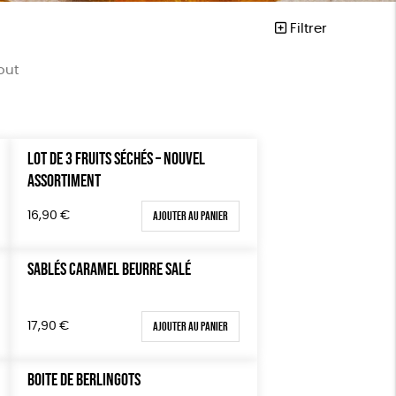
Filtrer
out
LOT DE 3 FRUITS SÉCHÉS – NOUVEL
Mots clés
ASSORTIMENT
ta
Fabriqué en France
Ajouter au panier
16,90
€
Agriculture Biologique
Fairtrade
Vegan
SABLÉS CARAMEL BEURRE SALÉ
Biodégradable
Cosme Bio
Ajouter au panier
17,90
€
FSC
Fabrication artisanale
PEFC
Fabriqué en Espagne
BOITE DE BERLINGOTS