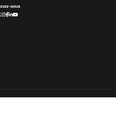
UIVEZ-NOUS
bergement vert certifié ISO14001 propulsé avec
par Infomaniak