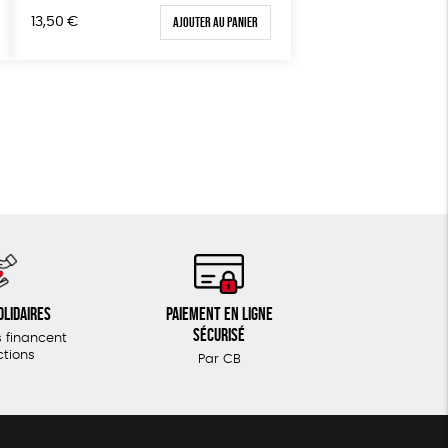
Textile Bio
ESAT
Ajouter au panier
13,50
€
olidaires
Paiement en ligne
sécurisé
 financent
ctions
Par CB