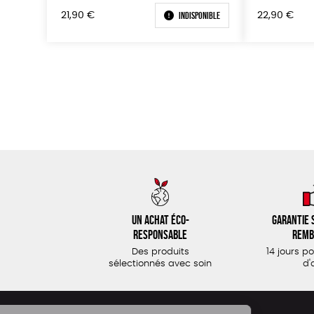
Indisponible
21,90
€
22,90
€
Un achat éco-
Garantie s
responsable
remb
Des produits
14 jours p
sélectionnés avec soin
d'