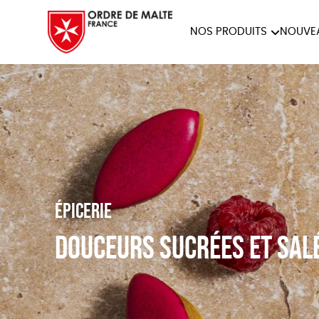
NOS PRODUITS
NOUVE
NOTRE COLLECTION
ACCES
PAPETERIE
Épicerie
Douceurs sucrées et sal