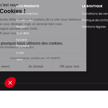
NOS PRODUITS
LA BOUTIQUE
Notre collection
Conditions de ven
Accessoires
Politique de confid
Maison
Mentions légales
Bien-être
Epicerie
Papeterie
Livres
Jeux
Une boutique élaborée avec
par RGOODS
Rechercher