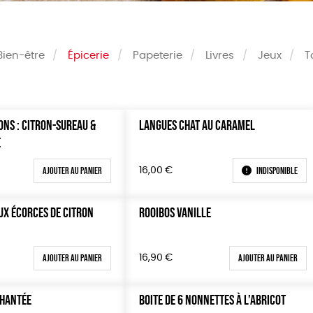
Bien-être
Épicerie
Papeterie
Livres
Jeux
T
ONS : CITRON-SUREAU &
LANGUES CHAT AU CARAMEL
Couleur
E
Blanc Pur
Terracot
0 €
vert
violet
Ajouter au panier
Indisponible
16,00
€
100 €
150 €
X ÉCORCES DE CITRON
ROOIBOS VANILLE
 200 €
 200€
Ajouter au panier
Ajouter au panier
16,90
€
CHANTÉE
BOITE DE 6 NONNETTES À L’ABRICOT