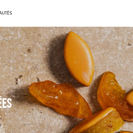
AUTÉS
SOIRES
MAISON
BIEN
LIVRES
JEUX
ées