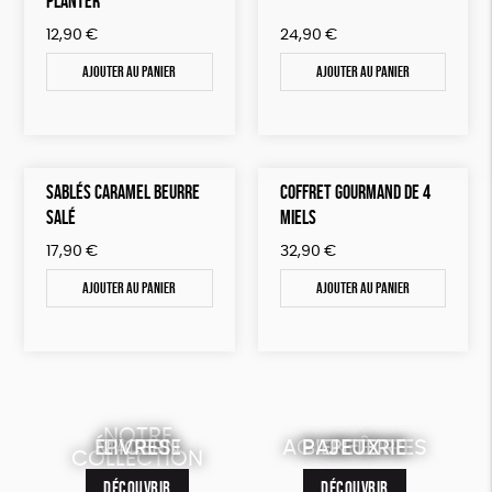
PLANTER
12,90
€
24,90
€
Ajouter au panier
Ajouter au panier
SABLÉS CARAMEL BEURRE
COFFRET GOURMAND DE 4
SALÉ
MIELS
17,90
€
32,90
€
Ajouter au panier
Ajouter au panier
NOTRE
ÉPICERIE
MAISON
LIVRES
ACCESSOIRES
BIEN-ÊTRE
PAPETERIE
JEUX
COLLECTION
DÉCOUVRIR
DÉCOUVRIR
DÉCOUVRIR
DÉCOUVRIR
DÉCOUVRIR
DÉCOUVRIR
DÉCOUVRIR