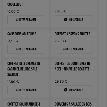
LIVRES
COQUELICOT
Fabrication artisanale
PEFC
Fabriqué en Espagne
21,00
€
10,00
€
JEUX
Textile Bio
ESAT
Fabriqué en France
Ajouter au panier
Indisponible
TOUT
CALISSONS ARLEQUINS
COFFRET 4 SAVONS FRUITÉS
14,90
€
25,90
€
Ajouter au panier
Ajouter au panier
COFFRET DE 3 CRÈMES DE
COFFRET DE CONFITURES DE
CARAMEL BEURRE SALÉ
NOËL – NOUVELLE RECETTE
SALIDOU
29,90
€
12,90
€
Ajouter au panier
Indisponible
COFFRET GOURMAND DE 4
COUVERTS À SALADE EN BOIS