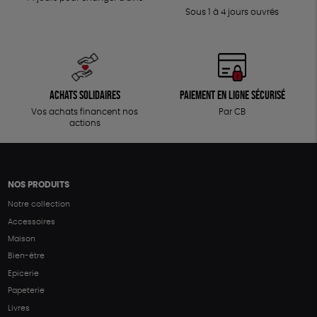
Sous 1 à 4 jours ouvrés
Achats solidaires
Paiement en ligne sécurisé
Vos achats financent nos
Par CB
actions
NOS PRODUITS
Notre collection
Accessoires
Maison
Bien-être
Epicerie
Papeterie
Livres