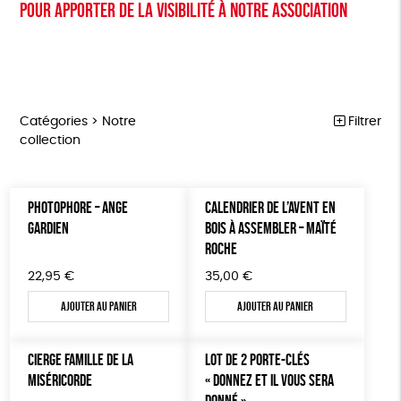
Pour apporter de la visibilité à notre association
Catégories >
Notre
Filtrer
collection
NOTRE COLLECTION
Trier par
PHOTOPHORE – ANGE
CALENDRIER DE L’AVENT EN
Par défaut
ACCESSOIRES
Prix
GARDIEN
BOIS À ASSEMBLER – MAÏTÉ
Popularité
Tous
ROCHE
MAISON
Couleur
Nouveauté
0 € - 50 €
22,95
Blanc Pur
€
35,00
Terracotta
€
Mots clés
Prix : du - cher au + cher
BIEN-ÊTRE
50 € - 100 €
vert
violet
Ajouter au panier
Ajouter au panier
Prix : du + cher au - cher
100 € - 150 €
Fabriqué en France
Agriculture Biologique
ÉPICERIE
Disponibilité
150 € - 200 €
PAPETERIE
Fairtrade
Vegan
Biodégradable
Cosme Bio
CIERGE FAMILLE DE LA
LOT DE 2 PORTE-CLÉS
Plus de 200€
MISÉRICORDE
« DONNEZ ET IL VOUS SERA
LIVRES
FSC
Fabrication artisanale
PEFC
DONNÉ »