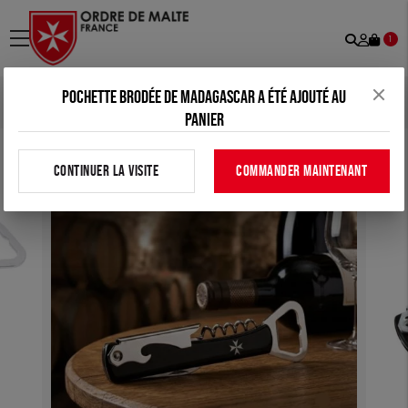
Recher
Mon
menu
1
comp
Pochette brodée de Madagascar a été ajouté au
Accueil
>
Tous nos produits
>
Maison
>
Limonadier
panier
CONTINUER LA VISITE
COMMANDER MAINTENANT