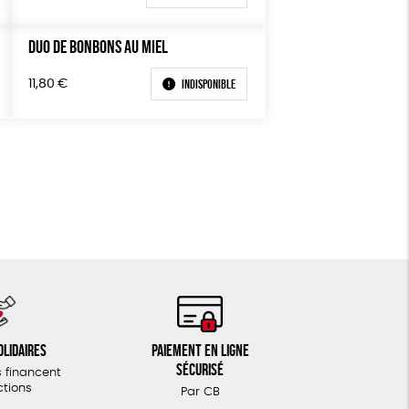
DUO DE BONBONS AU MIEL
Indisponible
11,80
€
olidaires
Paiement en ligne
sécurisé
 financent
ctions
Par CB