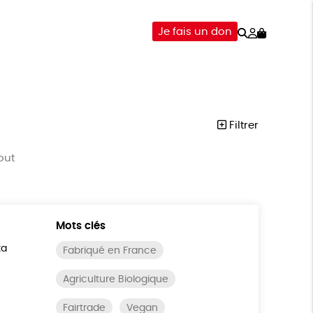
Rechercher
Mon
Je fais un don
compte
-ÊTRE
ÉPICERIE
DONS
Filtrer
out
Mots clés
ta
Fabriqué en France
Agriculture Biologique
Fairtrade
Vegan