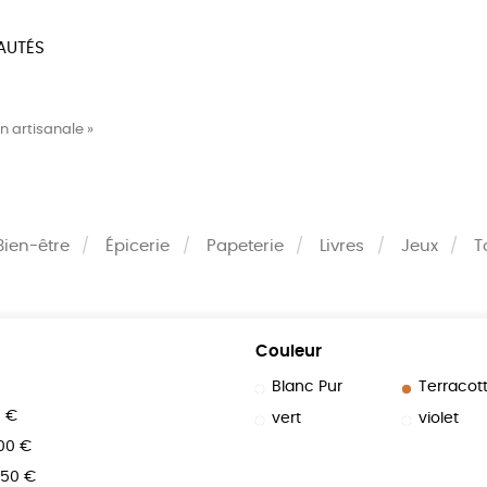
AUTÉS
SOIRES
MAISON
BIEN
n artisanale »
LIVRES
JEUX
Bien-être
Épicerie
Papeterie
Livres
Jeux
T
Couleur
Blanc Pur
Terracot
0 €
vert
violet
100 €
150 €