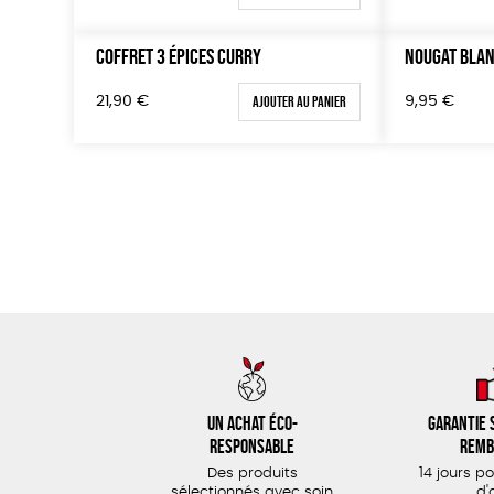
COFFRET 3 ÉPICES CURRY
NOUGAT BLA
Ajouter au panier
21,90
€
9,95
€
Un achat éco-
Garantie s
responsable
remb
Des produits
14 jours p
sélectionnés avec soin
d'