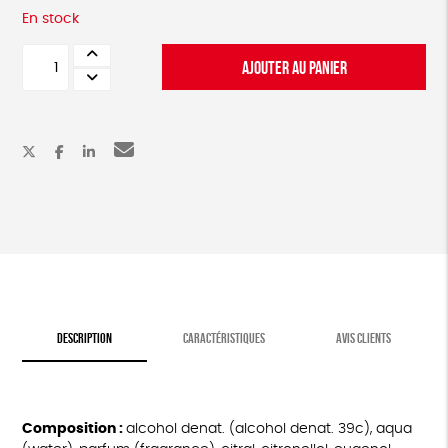
En stock
quantité
AJOUTER AU PANIER
de
Eau
de
cologne
aux
agrumes
DESCRIPTION
CARACTÉRISTIQUES
AVIS CLIENTS
Composition :
alcohol denat. (alcohol denat. 39c), aqua