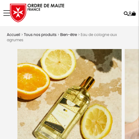
Rech
Mo
menu
co
Accueil
>
Tous nos produits
>
Bien-être
>
Eau de cologne aux
agrumes