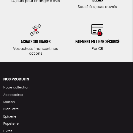
14 jours pour changer d'avis
Sous 1 à 4 jours ouvrés
Achats solidaires
Paiement en ligne sécurisé
Vos achats financent nos
Par CB
actions
NOS PRODUITS
Notre collection
Accessoires
Maison
Bien-être
Epicerie
Papeterie
Livres