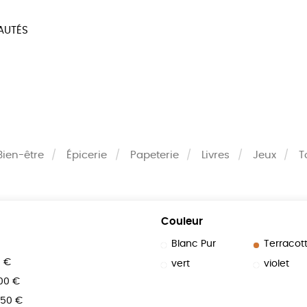
AUTÉS
SOIRES
MAISON
BIEN
LIVRES
JEUX
Bien-être
Épicerie
Papeterie
Livres
Jeux
T
Couleur
Blanc Pur
Terracot
0 €
vert
violet
100 €
150 €