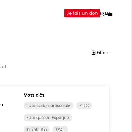
Rechercher
Mon
Je fais un don
compte
-ÊTRE
ÉPICERIE
DONS
Filtrer
out
Mots clés
ta
Fabrication artisanale
PEFC
Fabriqué en Espagne
Textile Bio
ESAT