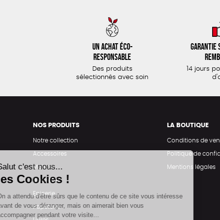
Un achat éco-
Garantie s
responsable
remb
Des produits
14 jours p
sélectionnés avec soin
d'
NOS PRODUITS
LA BOUTIQUE
Notre collection
Conditions de ven
Accessoires
Politique de confid
Maison
Mentions légales
Bien-être
Epicerie
Papeterie