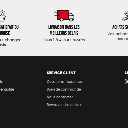
atisfait ou
Livraison dans les
Achats s
oursé
meilleurs délais
Vos achats
nos a
our changer
Sous 1 à 4 jours ouvrés
avis
SERVICE CLIENT
S
te
Questions fréquentes
entialité
Suivi de commande
Nous contacter
Renvoyer des articles