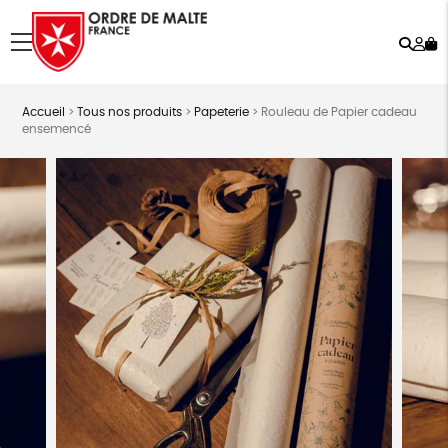
Rech
Mo
menu
co
Accueil
>
Tous nos produits
>
Papeterie
>
Rouleau de Papier cadeau
ensemencé