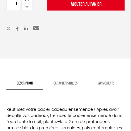
AJOUTER AU PANIER
de
Rouleau
de
Papier
cadeau
ensemencé
DESCRIPTION
CARACTÉRISTIQUES
AVIS CLIENTS
Réutilisez votre papier cadeau ensemencé ! Après avoir
déballé vos cadeaux, trempez le papier ensemencé dans
l’eau toute la nuit, plantez-le à 2 cm de profondeur,
arrosez bien les premières semaines, puis contemplez les