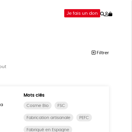
Rechercher
Mon
Je fais un don
compte
-ÊTRE
ÉPICERIE
DONS
Filtrer
out
Mots clés
ta
Cosme Bio
FSC
Fabrication artisanale
PEFC
Fabriqué en Espagne