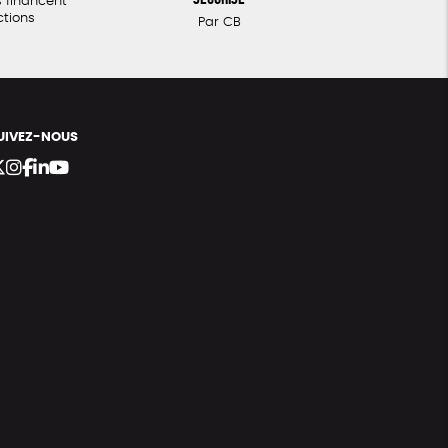
 financent
ctions
Par CB
UIVEZ-NOUS