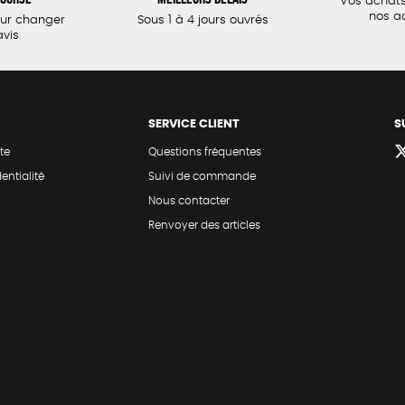
Vos achats
nos a
our changer
Sous 1 à 4 jours ouvrés
avis
SERVICE CLIENT
S
te
Questions fréquentes
entialité
Suivi de commande
Nous contacter
Renvoyer des articles