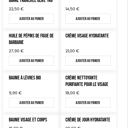
BARRE TRANCHÉE OLIVE 1KG
22,50
€
14,50
€
JEUX
Fairtrade
Vegan
Biodégradable
Cosme Bio
Ajouter au panier
Ajouter au panier
TOUT
HUILE DE PÉPINS DE FIGUE DE
CRÈME VISAGE HYDRATANTE
BARBARIE
27,90
€
21,00
€
Ajouter au panier
Ajouter au panier
BAUME À LÈVRES BIO
CRÈME NETTOYANTE
PURIFIANTE POUR LE VISAGE
9,90
€
18,00
€
Ajouter au panier
Ajouter au panier
BAUME VISAGE ET CORPS
CRÈME DE JOUR HYDRATANTE