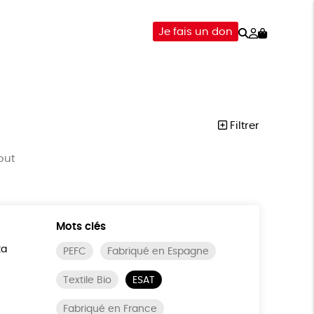
Rechercher
Mon
Je fais un don
compte
-ÊTRE
ÉPICERIE
DONS
Filtrer
out
Mots clés
ta
PEFC
Fabriqué en Espagne
Textile Bio
ESAT
Fabriqué en France