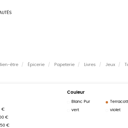
AUTÉS
SOIRES
MAISON
BIEN
LIVRES
JEUX
Bien-être
Épicerie
Papeterie
Livres
Jeux
T
Couleur
Blanc Pur
Terracot
0 €
vert
violet
100 €
150 €