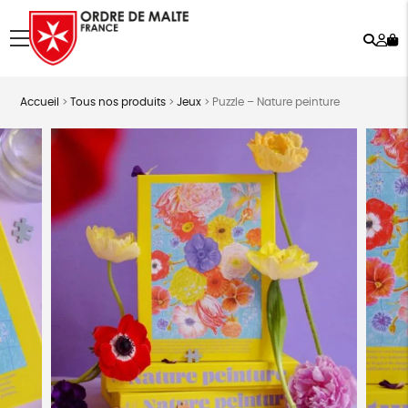
Rech
Mo
menu
co
Accueil
>
Tous nos produits
>
Jeux
>
Puzzle – Nature peinture