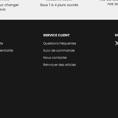
nos a
our changer
Sous 1 à 4 jours ouvrés
avis
SERVICE CLIENT
S
te
Questions fréquentes
entialité
Suivi de commande
Nous contacter
Renvoyer des articles