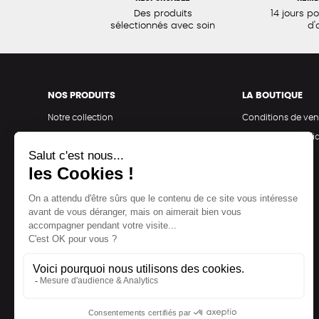
Des produits
14 jours p
sélectionnés avec soin
d'
NOS PRODUITS
LA BOUTIQUE
Notre collection
Conditions de ven
Accessoires
Politique de confid
Maison
Mentions légales
Bien-être
Epicerie
Papeterie
Livres
Jeux