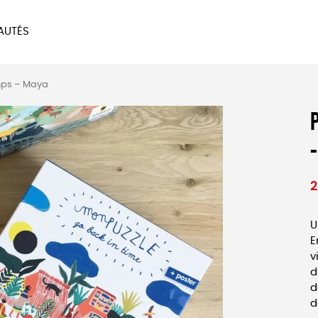
AUTÉS
SOIRES
MAISON
BIEN
mps – Maya
LIVRES
JEUX
2
U
E
v
d
d
d