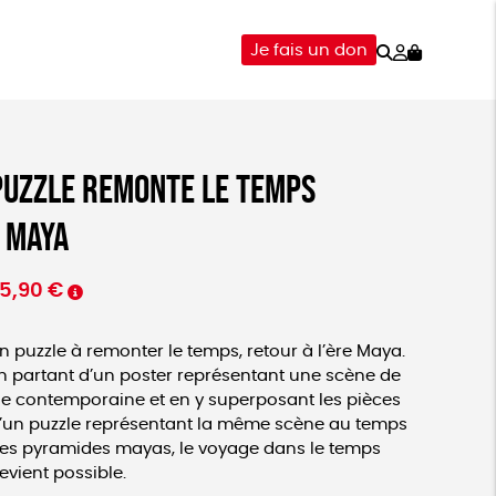
Rechercher
Mon
Je fais un don
compte
-ÊTRE
ÉPICERIE
DONS
Puzzle Remonte le temps
- Maya
5,90
€
n puzzle à remonter le temps, retour à l’ère Maya.
n partant d’un poster représentant une scène de
ie contemporaine et en y superposant les pièces
’un puzzle représentant la même scène au temps
es pyramides mayas, le voyage dans le temps
evient possible.