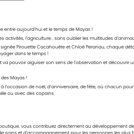
re entre aujourd’hui et le temps de Mayas !
 les activités, l’agriculture… sans oublier les multitudes d’ani
t signée Pirouette Cacahouète et Chloé Peranau, chaque déta
oyager dans le temps !
t va pouvoir aiguiser son sens de l’observation et découvrir u
 des Mayas !
r à l’occasion de noël, d’anniversaire, de fête, où chacun pou
lle ou avec des copains.
 boutique, vous contribuez directement au développement de
 de soins et d’accompagnement pour les personnes les plus fra