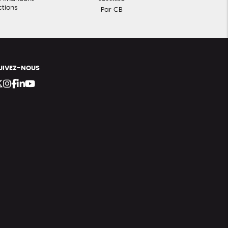
ctions
Par CB
UIVEZ-NOUS