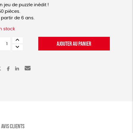
n jeu de puzzle inédit !
50 pièces.
 partir de 6 ans.
n stock
uantité
AJOUTER AU PANIER
e
uzzle
emonte
emps
aya
AVIS CLIENTS